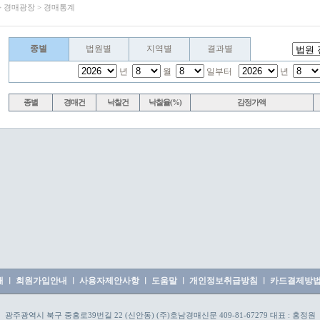
> 경매광장 > 경매통계
종별
법원별
지역별
결과별
년
월
일부터
년
종별
경매건
낙찰건
낙찰율(%)
감정가액
개
회원가입안내
사용자제안사항
도움말
개인정보취급방침
카드결제방
ㅣ
ㅣ
ㅣ
ㅣ
ㅣ
광주광역시 북구 중흥로39번길 22 (신안동) (주)호남경매신문 409-81-67279 대표 : 홍정원