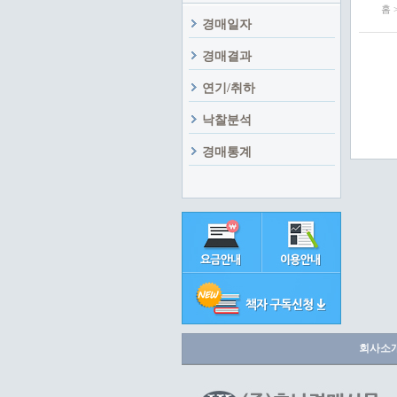
홈 
경매일자
경매결과
연기/취하
낙찰분석
경매통계
회사소