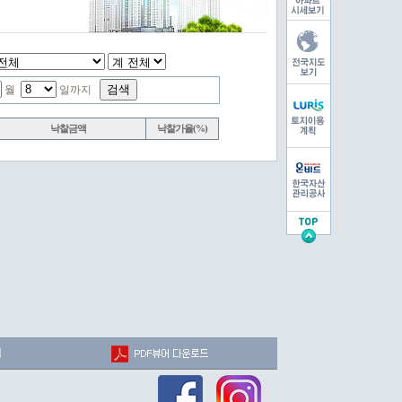
월
일까지
낙찰금액
낙찰가율(%)
법