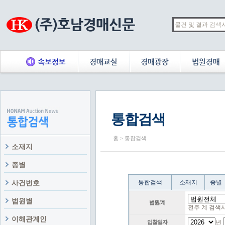
통합검색
홈 > 통합검색
소재지
종별
통합검색
소재지
종별
사건번호
법원별
법원/계
전주 계 검색
이해관계인
입찰일자
년